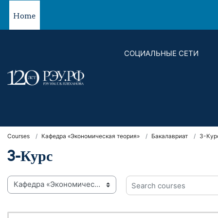
Skip to main content
Home
СОЦИАЛЬНЫЕ СЕТИ
Courses
Кафедра «Экономическая теория»
Бакалавриат
3-Кур
3-Курс
 categories
Search courses